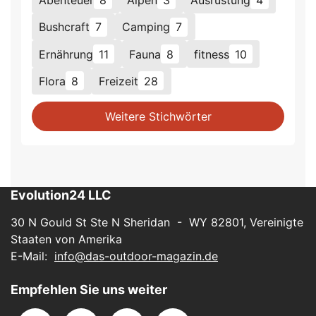
Bushcraft
7
Camping
7
Ernährung
11
Fauna
8
fitness
10
Flora
8
Freizeit
28
Weitere Stichwörter
Evolution24 LLC
30 N Gould St Ste N Sheridan - WY 82801, Vereinigte
Staaten von Amerika
E-Mail:
info@das-outdoor-magazin.de
Empfehlen Sie uns weiter