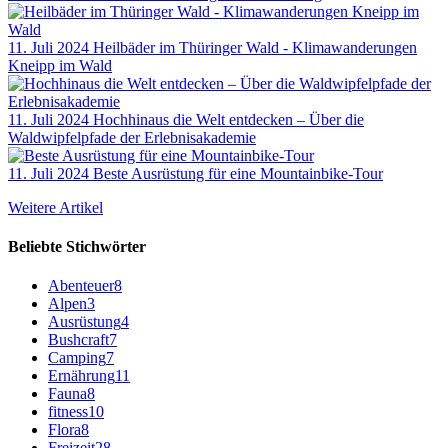
11. Juli 2024
Heilbäder im Thüringer Wald - Klimawanderungen
Kneipp im Wald
11. Juli 2024
Hochhinaus die Welt entdecken – Über die
Waldwipfelpfade der Erlebnisakademie
11. Juli 2024
Beste Ausrüstung für eine Mountainbike-Tour
Weitere Artikel
Beliebte Stichwörter
Abenteuer
8
Alpen
3
Ausrüstung
4
Bushcraft
7
Camping
7
Ernährung
11
Fauna
8
fitness
10
Flora
8
Freizeit
28