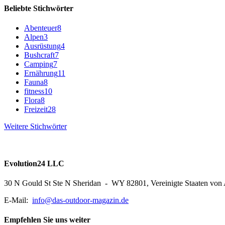
Beliebte Stichwörter
Abenteuer
8
Alpen
3
Ausrüstung
4
Bushcraft
7
Camping
7
Ernährung
11
Fauna
8
fitness
10
Flora
8
Freizeit
28
Weitere Stichwörter
Evolution24 LLC
30 N Gould St Ste N Sheridan - WY 82801, Vereinigte Staaten von
E-Mail:
info@das-outdoor-magazin.de
Empfehlen Sie uns weiter