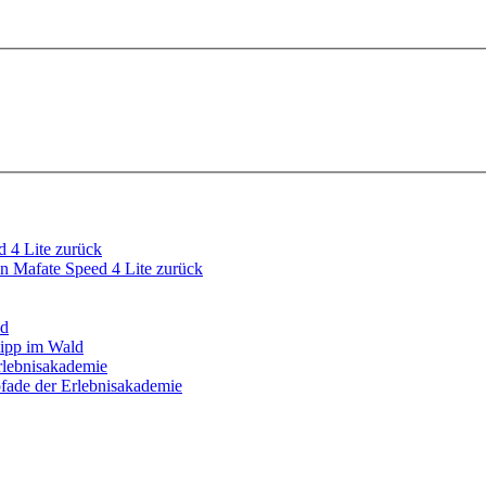
 Mafate Speed 4 Lite zurück
ipp im Wald
fade der Erlebnisakademie