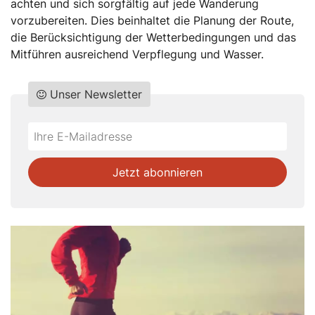
achten und sich sorgfältig auf jede Wanderung
vorzubereiten. Dies beinhaltet die Planung der Route,
die Berücksichtigung der Wetterbedingungen und das
Mitführen ausreichend Verpflegung und Wasser.
Unser Newsletter
Do
*Ihre
not
E-
fill
Mailadresse:
Jetzt abonnieren
this
field