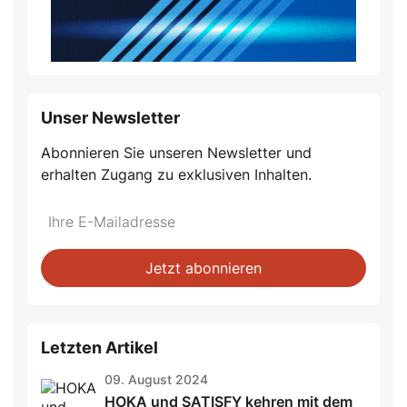
Unser Newsletter
Abonnieren Sie unseren Newsletter und
erhalten Zugang zu exklusiven Inhalten.
Do
*Ihre
not
E-
fill
Mailadresse:
Jetzt abonnieren
this
field
Letzten Artikel
09. August 2024
HOKA und SATISFY kehren mit dem