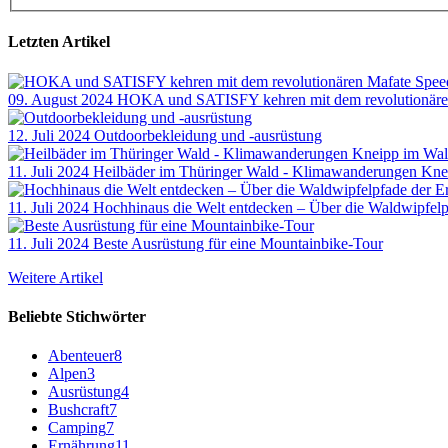
Letzten Artikel
09. August 2024
HOKA und SATISFY kehren mit dem revolutionären
12. Juli 2024
Outdoorbekleidung und -ausrüstung
11. Juli 2024
Heilbäder im Thüringer Wald - Klimawanderungen Kne
11. Juli 2024
Hochhinaus die Welt entdecken – Über die Waldwipfelp
11. Juli 2024
Beste Ausrüstung für eine Mountainbike-Tour
Weitere Artikel
Beliebte Stichwörter
Abenteuer
8
Alpen
3
Ausrüstung
4
Bushcraft
7
Camping
7
Ernährung
11