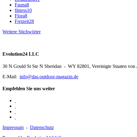
Fauna
8
fitness
10
Flora
8
Freizeit
28
Weitere Stichwörter
Evolution24 LLC
30 N Gould St Ste N Sheridan - WY 82801, Vereinigte Staaten von
E-Mail:
info@das-outdoor-magazin.de
Empfehlen Sie uns weiter
Impressum
-
Datenschutz