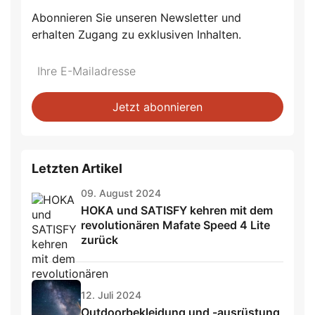
Abonnieren Sie unseren Newsletter und
erhalten Zugang zu exklusiven Inhalten.
Do
*Ihre
not
E-
fill
Mailadresse:
Jetzt abonnieren
this
field
Letzten Artikel
09. August 2024
HOKA und SATISFY kehren mit dem
revolutionären Mafate Speed 4 Lite
zurück
12. Juli 2024
Outdoorbekleidung und -ausrüstung