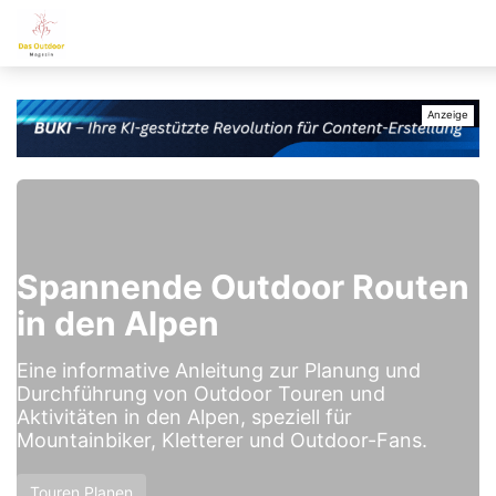
Spannende Outdoor Routen
in den Alpen
Eine informative Anleitung zur Planung und
Durchführung von Outdoor Touren und
Aktivitäten in den Alpen, speziell für
Mountainbiker, Kletterer und Outdoor-Fans.
Touren Planen