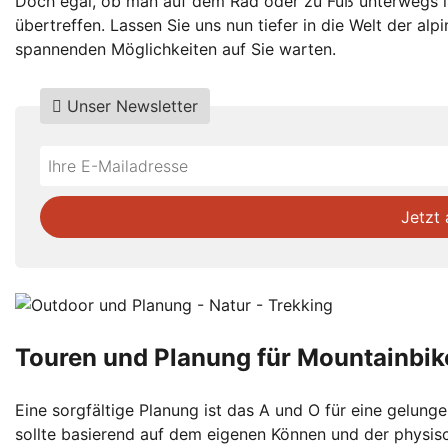
Doch egal, ob man auf dem Rad oder zu Fuß unterwegs is
übertreffen. Lassen Sie uns nun tiefer in die Welt der a
spannenden Möglichkeiten auf Sie warten.
Unser Newsletter
Do
*Ihre
not
E-
fill
Mailadresse:
Jetzt
this
field
Touren und Planung für Mountainbik
Eine sorgfältige Planung ist das A und O für eine gelun
sollte basierend auf dem eigenen Können und der physisch